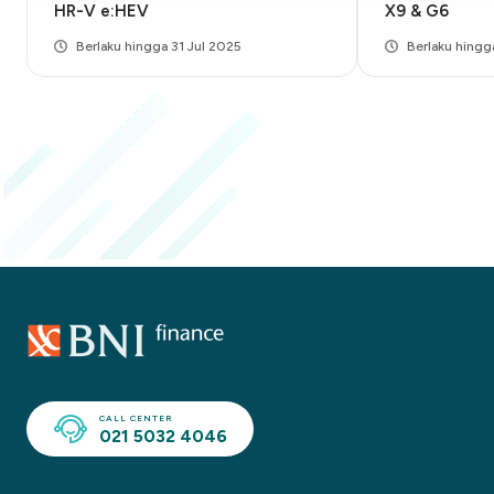
HR-V e:HEV
X9 & G6
Berlaku hingga 31 Jul 2025
Berlaku hingg
CALL CENTER
021 5032 4046