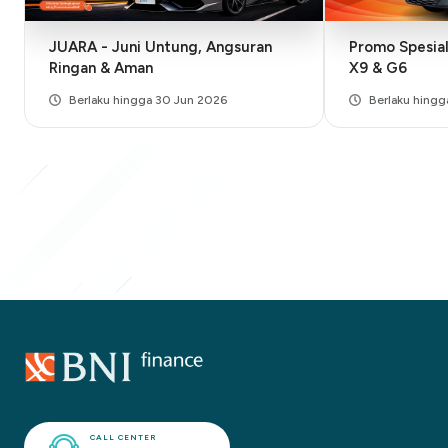
JUARA - Juni Untung, Angsuran
Promo Spesia
Ringan & Aman
X9 & G6
Berlaku hingga 30 Jun 2026
Berlaku hingg
CALL CENTER