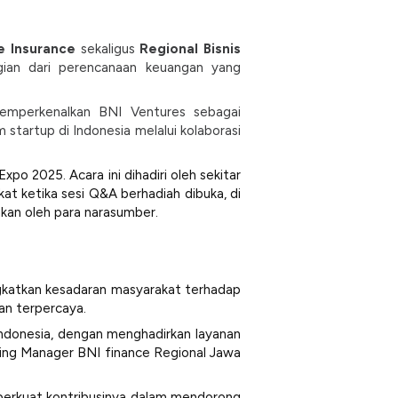
fe Insurance
sekaligus
Regional Bisnis
gian dari perencanaan keuangan yang
emperkenalkan BNI Ventures sebagai
artup di Indonesia melalui kolaborasi
o 2025. Acara ini dihadiri oleh sekitar
at ketika sesi Q&A berhadiah dibuka, di
kan oleh para narasumber.
ngkatkan kesadaran masyarakat terhadap
an terpercaya.
ndonesia, dengan menghadirkan layanan
ting Manager BNI finance Regional Jawa
perkuat kontribusinya dalam mendorong