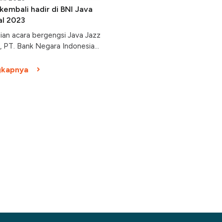
kembali hadir di BNI Java
al 2023
ian acara bergengsi Java Jazz
3, PT. Bank Negara Indonesia
k. atau BNI telah mempersiapkan
duk unggulan melalui perusahaan
gkapnya