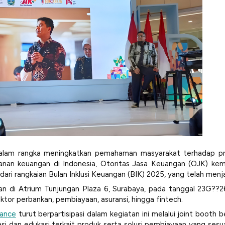
lam rangka meningkatkan pemahaman masyarakat terhadap pro
anan keuangan di Indonesia, Otoritas Jasa Keuangan (OJK) kem
ari rangkaian Bulan Inklusi Keuangan (BIK) 2025, yang telah menja
akan di Atrium Tunjungan Plaza 6, Surabaya, pada tanggal 23G?
ktor perbankan, pembiayaan, asuransi, hingga fintech.
ance
turut berpartisipasi dalam kegiatan ini melalui
joint booth
be
asi dan edukasi terkait produk serta solusi pembiayaan yang se