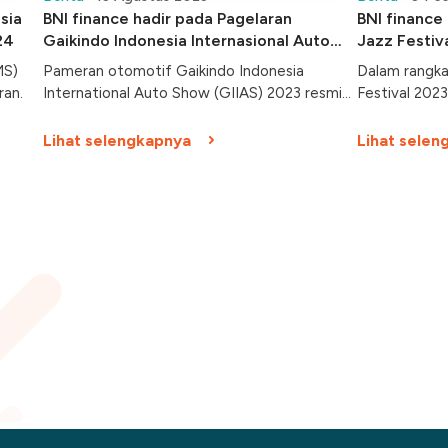
sia
BNI finance hadir pada Pagelaran
BNI finance 
24
Gaikindo Indonesia Internasional Auto
Jazz Festiv
Show (GIIAS) 2023
MS)
Pameran otomotif Gaikindo Indonesia
Dalam rangka
ran.
International Auto Show (GIIAS) 2023 resmi
Festival 202
dibuka hari ini, Kamis (10/8/2023).
(Persero) Tb
Berlangsung hingga 20 Agustus 2023 di
berbagai pro
Lihat selengkapnya
Lihat selen
Indonesia Convention Center (ICE) BSD,
anaknya.