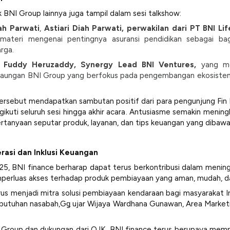
 BNI Group lainnya juga tampil dalam sesi talkshow:
iah Parwati
,
Astiari Diah Parwati, perwakilan dari PT BNI Li
ateri mengenai pentingnya asuransi pendidikan sebagai ba
rga.
 Fuddy Heruzaddy, Synergy Lead BNI Ventures,
yang m
aungan BNI Group yang berfokus pada pengembangan ekosistem st
sebut mendapatkan sambutan positif dari para pengunjung Fin Exp
uti seluruh sesi hingga akhir acara. Antusiasme semakin meningk
rtanyaan seputar produk, layanan, dan tips keuangan yang dibawa
rasi dan Inklusi Keuangan
2025, BNI finance berharap dapat terus berkontribusi dalam meni
mperluas akses terhadap produk pembiayaan yang aman, mudah, d
s menjadi mitra solusi pembiayaan kendaraan bagi masyarakat I
 kebutuhan nasabah,Gǥ ujar Wijaya Wardhana Gunawan, Area Marke
Group dan dukungan dari OJK, BNI finance terus berupaya mem