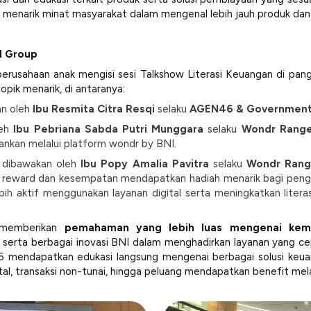
k menarik minat masyarakat dalam mengenal lebih jauh produk da
I Group
rusahaan anak mengisi sesi Talkshow Literasi Keuangan di pan
pik menarik, di antaranya:
n oleh
Ibu Resmita Citra Resqi
selaku
AGEN46 & Government 
leh
Ibu
Pebriana Sabda Putri Munggara
selaku
Wondr Range
ankan melalui platform wondr by BNI.
 dibawakan oleh
Ibu Popy Amalia Pavitra
selaku
Wondr Rang
 reward dan kesempatan mendapatkan hadiah menarik bagi penggu
 aktif menggunakan layanan digital serta meningkatkan literasi
k memberikan
pemahaman yang lebih luas mengenai kemu
, serta berbagai inovasi BNI dalam menghadirkan layanan yang cepa
025 mendapatkan edukasi langsung mengenai berbagai solusi keu
ital, transaksi non-tunai, hingga peluang mendapatkan benefit mela