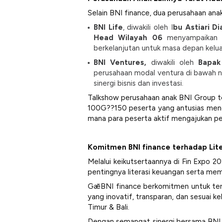
Selain BNI finance, dua perusahaan anak
BNI Life
, diwakili oleh I
bu Astiari D
Head Wilayah 06
menyampaikan m
berkelanjutan untuk masa depan kelua
BNI Ventures,
diwakili oleh
Bapak
perusahaan modal ventura di bawah n
sinergi bisnis dan investasi.
Talkshow perusahaan anak BNI Group ter
100G??150 peserta yang antusias mengik
mana para peserta aktif mengajukan pe
Komitmen BNI finance terhadap Lite
Melalui keikutsertaannya di Fin Expo 
pentingnya literasi keuangan serta me
GǣBNI finance berkomitmen untuk teru
yang inovatif, transparan, dan sesuai
Timur & Bali.
Dengan semangat sinergi bersama BNI 